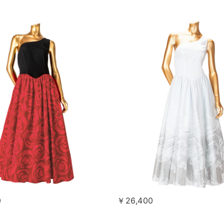
0
￥26,400