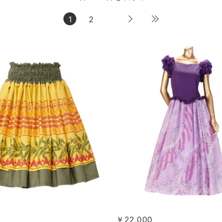
1
2
￥22,000