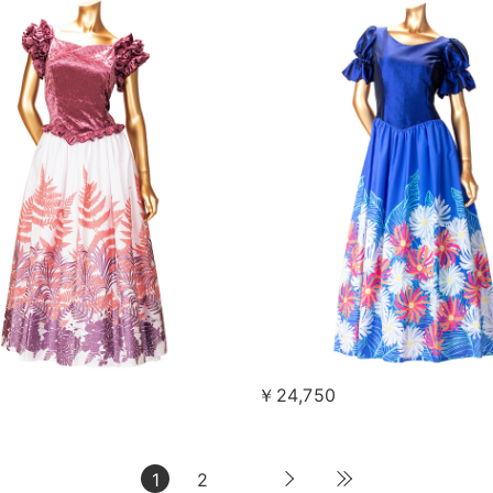
0
￥24,750
1
2