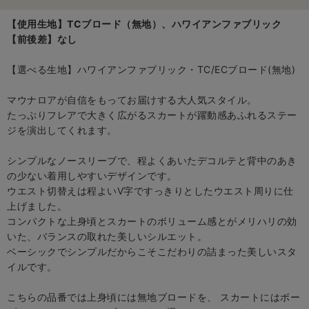
【使用生地】TCブロード（無地）、ハワイアンファブリック
【前後差】なし
【選べる生地】ハワイアンファブリック・TC/ECブロード(無地)
マウナロアが自信をもってお届けする大人気スタイル。
たっぷりフレアで大きく広がるスカートが躍動感あふれるステー
ジを演出してくれます。
シンプルなノースリーブで、程よくあいたデコルテと背中のあき
の少ない着用しやすいデザインです。
ウエスト切替えは程よいV字ですっきりとしたウエスト周りに仕
上げました。
コンパクトな上身頃とスカートのボリューム感とがメリハリの効
いた、バランスの取れた美しいシルエット。
ベーシックでシンプルだからこそこだわりの詰まった美しいスタ
イルです。
こちらの品番では上身頃には無地ブロードを、 スカートにはボー