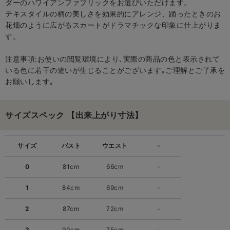
ダーのハワイアンファブリックをお選びいただけます。
テキスタイルの柄の美しさを効果的にアレンジ、踊ったときのお
花畑のように広がるスカートがドラマチックな印象に仕上がりま
す。
注意事項:お使いの閲覧環境により､実際の商品の色と表示されて
いる色に若干の違いが生じることがございます｡ご理解とご了承を
お願いします｡
サイズスペック 【出来上がり寸法】
サイズ
バスト
ウエスト
-
0
81cm
66cm
-
1
84cm
69cm
-
2
87cm
72cm
-
3
90cm
75cm
-