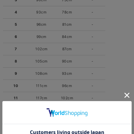
4
93cm
78cm
-
5
96cm
81cm
-
6
99cm
84cm
-
7
102cm
87cm
-
8
105cm
90cm
-
9
108cm
93cm
-
10
111cm
96cm
-
11
117cm
102cm
-
12
123cm
108cm
-
13
129cm
114cm
-