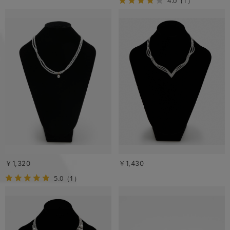
4.0
（1）
￥1,320
￥1,430
5.0
（1）