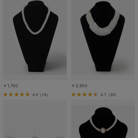
￥1,760
￥3,850
4.9
4.7
（16）
（30）