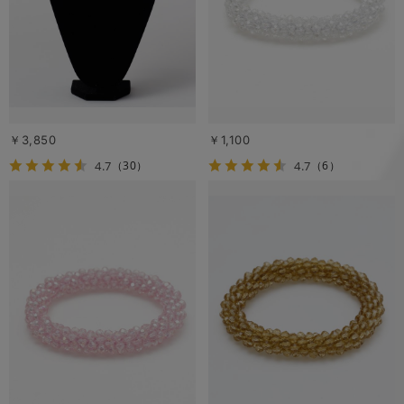
￥3,850
￥1,100
4.7
4.7
（30）
（6）