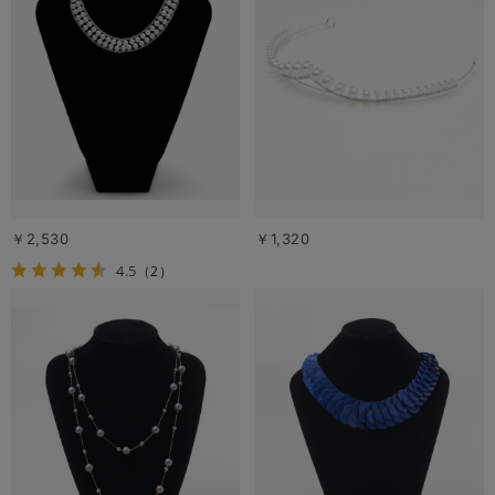
￥2,530
￥1,320
4.5
（2）