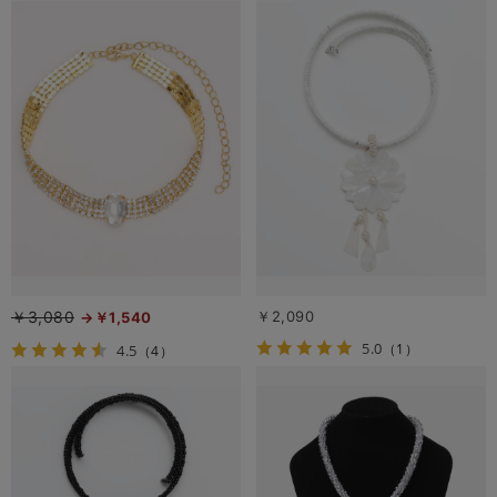
￥3,080
￥2,090
￥1,540
5.0
（1）
4.5
（4）