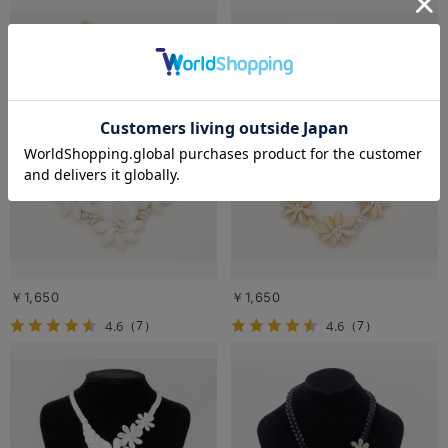
￥1,650
￥1,650
4.6
4.6
（7）
（7）