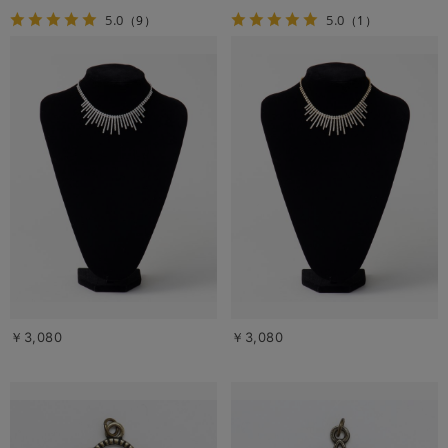
5.0
5.0
（9）
（1）
￥3,080
￥3,080