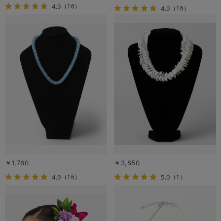
4.9
（16）
4.9
（16）
￥1,760
￥3,850
4.9
5.0
（16）
（1）