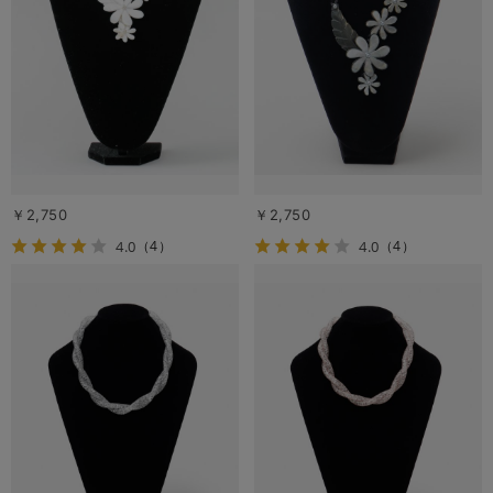
￥2,750
￥2,750
4.0
4.0
（4）
（4）