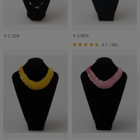
￥2,200
￥3,850
4.7
（30）