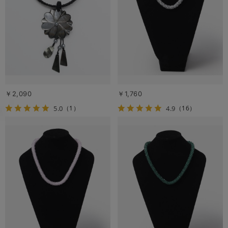
￥2,090
￥1,760
5.0
4.9
（1）
（16）