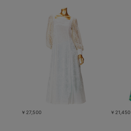
￥27,500
￥21,450