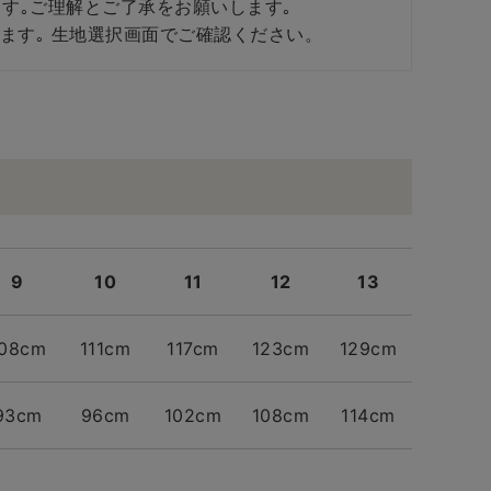
す｡ご理解とご了承をお願いします｡
ます｡ 生地選択画面でご確認ください。
9
10
11
12
13
108cm
111cm
117cm
123cm
129cm
93cm
96cm
102cm
108cm
114cm