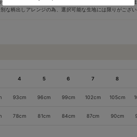
の色と表示されている色に若干の違いが生じることがございま
別な柄出しアレンジの為、選択可能な生地には限りがござい
4
5
6
7
8
m
93cm
96cm
99cm
102cm
105cm
m
78cm
81cm
84cm
87cm
90cm