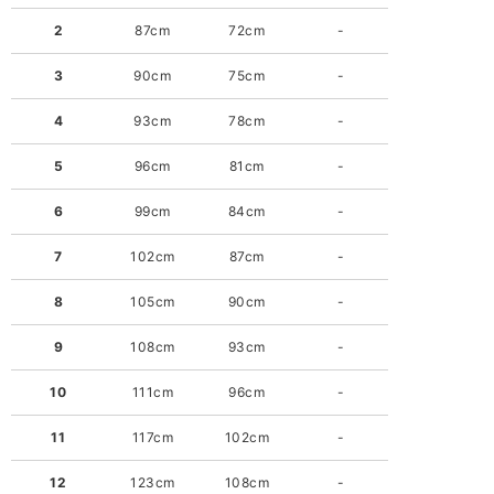
2
87cm
72cm
-
3
90cm
75cm
-
4
93cm
78cm
-
5
96cm
81cm
-
6
99cm
84cm
-
7
102cm
87cm
-
8
105cm
90cm
-
9
108cm
93cm
-
10
111cm
96cm
-
11
117cm
102cm
-
12
123cm
108cm
-