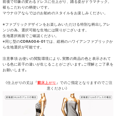
前後で印象の変わるドレスに仕上がり、踊る姿がドラマチック。
裾もこだわりの柄使いです。
マウナロアならではのお勧めのスタイルをお楽しみください。
※ファブリックデザインをお楽しみいただける特別な柄出しアレ
ンジの為、選択可能な生地には限りがございます。
生地選択画面でご確認ください。
※同じ型の
CDRA004-01
では、総柄のハワイアンファブリックか
ら生地選択が可能です。
注意事項:お使いの閲覧環境により､実際の商品の色と表示されて
いる色に若干の違いが生じることがございます｡ご理解とご了承を
お願いします｡
《仕上がりの丈は『
前
床上がり
』でのご指定となりますのでご注
意ください》