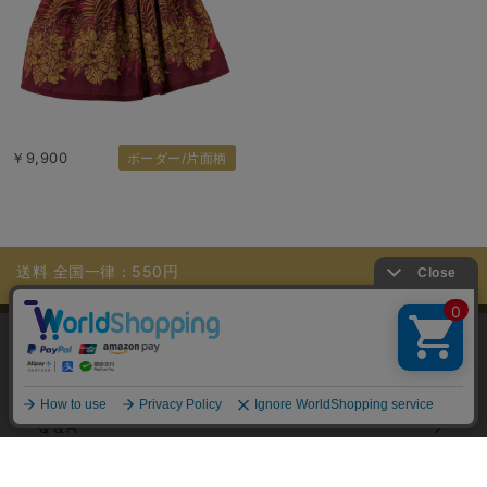
￥9,900
ボーダー/片面柄
送料 全国一律：550円
11,000円（税込）以上お買上げで送料無料
当サイトではユーザーの利便性向上やサイト改
善のためにCookieを使用しています。 詳細につ
ご利用ガイド
承諾する
いては「個人情報の取り扱いについて」をご参
照ください。
Q＆A