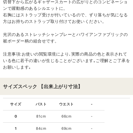
切替下から広がるギャザースカートの広がりとのコンビネーショ
ンで躍動感のあるシルエットに。
右胸にはストラップ受けが付いているので、ずり落ちが気になる
方はお持ちのストラップ取り付けてお使いください。
光沢のあるストレッチシャンブレーとハワイアンファブリックの
裾ボーダー柄の組合せです。
注意事項:お使いの閲覧環境により､実際の商品の色と表示されて
いる色に若干の違いが生じることがございます｡ご理解とご了承を
お願いします｡
サイズスペック 【出来上がり寸法】
サイズ
バスト
ウエスト
-
0
81cm
66cm
-
1
84cm
69cm
-