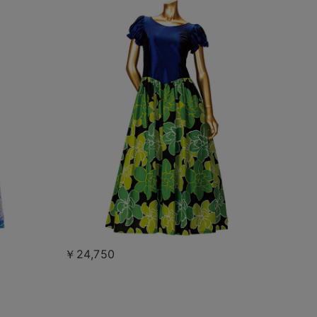
￥24,750