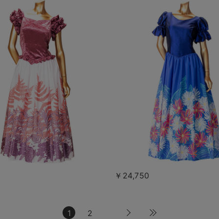
0
￥24,750
1
2