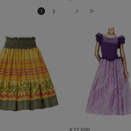
1
2
￥22,000