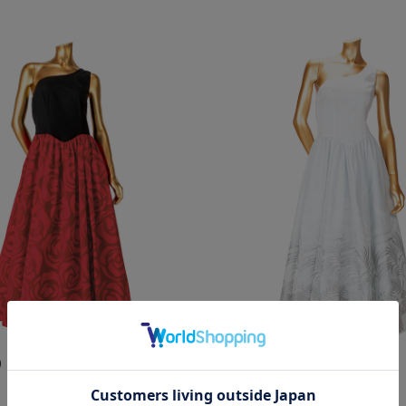
0
￥26,400