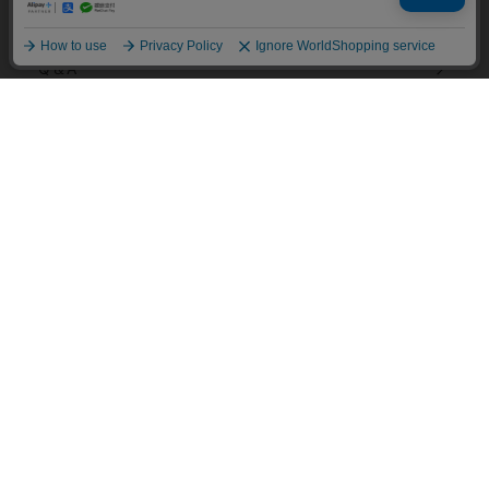
ご利用ガイド
承諾する
いては「個人情報の取り扱いについて」をご参
照ください。
Q＆A
ECサイト説明動画
パスワード再設定
お問い合わせフォーム
店舗情報
会社案内
個人情報の取り扱いについて