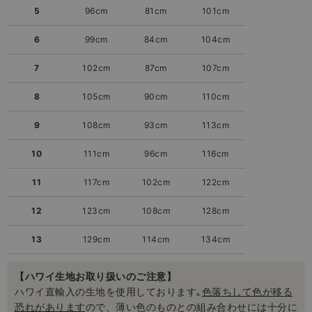
5
96cm
81cm
101cm
6
99cm
84cm
104cm
7
102cm
87cm
107cm
8
105cm
90cm
110cm
9
108cm
93cm
113cm
10
111cm
96cm
116cm
11
117cm
102cm
122cm
12
123cm
108cm
128cm
13
129cm
114cm
134cm
【ハワイ生地お取り扱いのご注意】
ハワイ直輸入の生地を使用しております｡
色落ちして色が移る
恐れがあります
ので、薄い色のものとの組み合わせには十分に