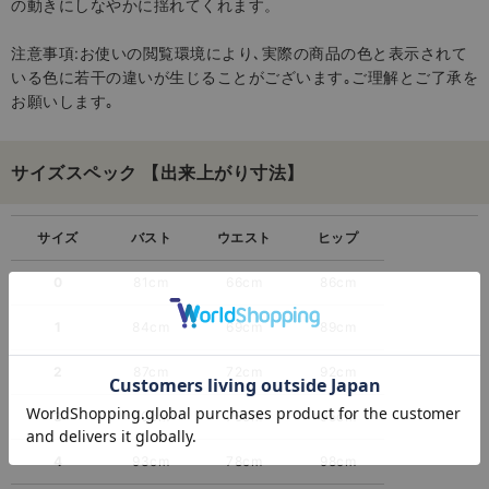
の動きにしなやかに揺れてくれます。
注意事項:お使いの閲覧環境により､実際の商品の色と表示されて
いる色に若干の違いが生じることがございます｡ご理解とご了承を
お願いします｡
サイズスペック 【出来上がり寸法】
サイズ
バスト
ウエスト
ヒップ
0
81cm
66cm
86cm
1
84cm
69cm
89cm
2
87cm
72cm
92cm
3
90cm
75cm
95cm
4
93cm
78cm
98cm