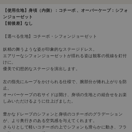
【使用生地】身頃（内側）：コチーボ 、オーバーケープ：シフォ
ンジョーゼット
【前後差】なし
【選べる生地】コチーボ・シフォンジョーゼット
妖精の舞うような姿が印象的なステージドレス。
エアリーなシフォンジョーゼットが揺れる姿は観客の視線を釘付
けに。
優美で幻想的なステージを演出します。
左の指先にループをかけられる仕様で、腕部分が捲れ上がりを防
止。
オーバーケープの右サイドは開け、身頃の生地との組合せをお楽
しみいただけるように仕上げました。
豊かなドレープのシフォンと身頃のコチーボのグラデーション
が、より奥行きのある空気感を与えてくれます。
さらりとして軽いコチーボの上でシフォンも滑らかに動き、フラ