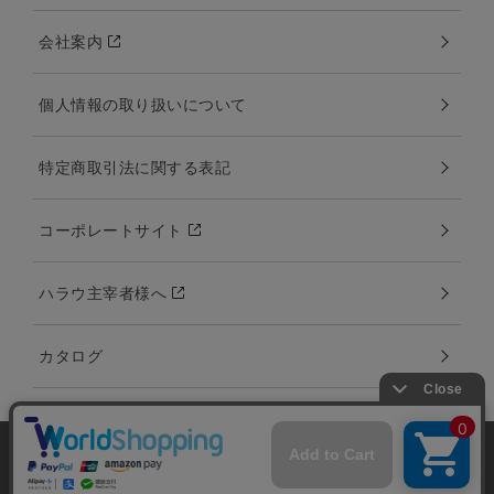
会社案内
個人情報の取り扱いについて
特定商取引法に関する表記
コーポレートサイト
ハラウ主宰者様へ
カタログ
当サイトではユーザーの利便性向上やサイト改
善のためにCookieを使用しています。 詳細につ
承諾する
Copyright:©2000-2020 Amina Collection Co.,LTD all rights reserved.