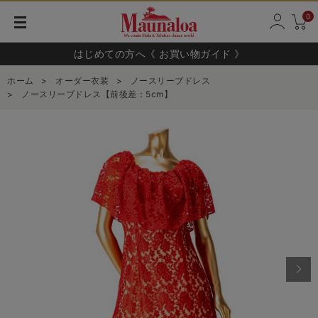
0
はじめての方へ《 お買い物ガイド 》
ホーム
>
オーダー衣装
>
ノースリーブドレス
>
ノースリーブドレス【前後差：5cm】