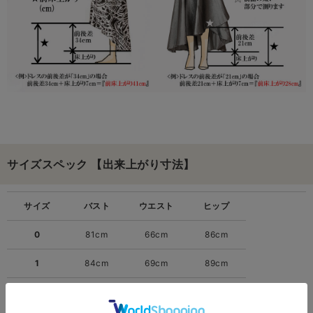
サイズスペック 【出来上がり寸法】
サイズ
バスト
ウエスト
ヒップ
0
81cm
66cm
86cm
1
84cm
69cm
89cm
2
87cm
72cm
92cm