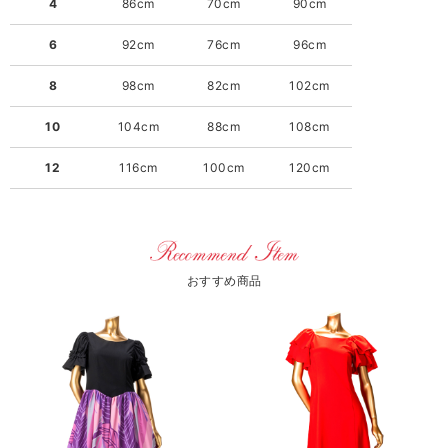
4
86cm
70cm
90cm
6
92cm
76cm
96cm
8
98cm
82cm
102cm
10
104cm
88cm
108cm
12
116cm
100cm
120cm
おすすめ商品