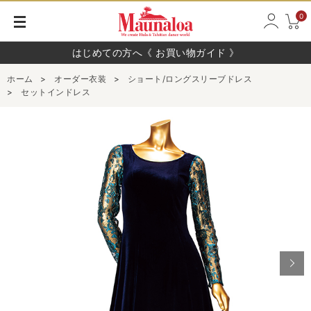
0
はじめての方へ《 お買い物ガイド 》
ホーム
>
オーダー衣装
>
ショート/ロングスリーブドレス
>
セットインドレス