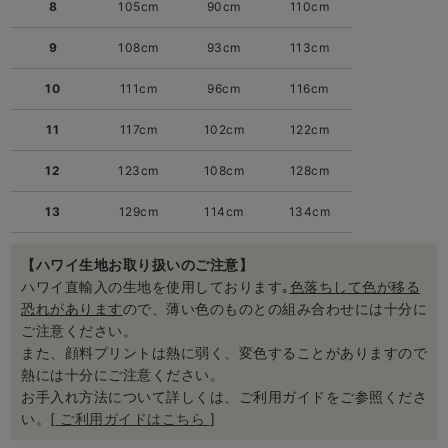
8
105cm
90cm
110cm
9
108cm
93cm
113cm
10
111cm
96cm
116cm
11
117cm
102cm
122cm
12
123cm
108cm
128cm
13
129cm
114cm
134cm
【ハワイ生地お取り扱いのご注意】
ハワイ直輸入の生地を使用しております｡
色落ちして色が移る
恐れがあります
ので、薄い色のものとの組み合わせには十分に
ご注意ください。
また、顔料プリントは熱に弱く、変色することがありますので
熱には十分にご注意ください。
お手入れ方法について詳しくは、ご利用ガイドをご参照くださ
い。[
ご利用ガイドはこちら
]