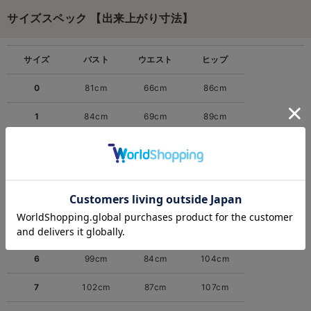
サイズスペック 【出来上がり寸法】
サイズ
バスト
ウエスト
ヒップ
0
81cm
66cm
86cm
1
84cm
69cm
89cm
2
87cm
72cm
92cm
3
90cm
75cm
95cm
4
93cm
78cm
98cm
5
96cm
81cm
101cm
6
99cm
84cm
104cm
7
102cm
87cm
107cm