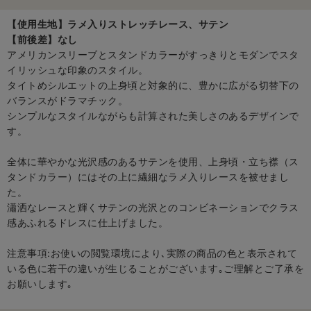
【使用生地】ラメ入りストレッチレース、サテン
【前後差】なし
アメリカンスリーブとスタンドカラーがすっきりとモダンでスタ
イリッシュな印象のスタイル。
タイトめシルエットの上身頃と対象的に、豊かに広がる切替下の
バランスがドラマチック。
シンプルなスタイルながらも計算された美しさのあるデザインで
す。
全体に華やかな光沢感のあるサテンを使用、上身頃・立ち襟（ス
タンドカラー）にはその上に繊細なラメ入りレースを被せまし
た。
瀟洒なレースと輝くサテンの光沢とのコンビネーションでクラス
感あふれるドレスに仕上げました。
注意事項:お使いの閲覧環境により､実際の商品の色と表示されて
いる色に若干の違いが生じることがございます｡ご理解とご了承を
お願いします｡