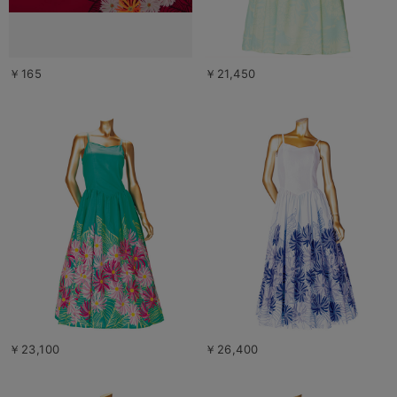
￥165
￥21,450
￥23,100
￥26,400