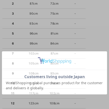
2
87cm
72cm
-
3
90cm
75cm
-
4
93cm
78cm
-
5
96cm
81cm
-
6
99cm
84cm
-
7
102cm
87cm
-
8
105cm
90cm
-
9
108cm
93cm
-
10
111cm
96cm
-
11
117cm
102cm
-
12
123cm
108cm
-