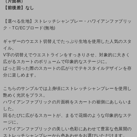
（片面柄）
【前後差】なし
【選べる生地】ストレッチシャンブレー・ハワイアンファブリッ
ク・TC/ECブロード(無地)
ギャザーのウエスト切替えでたっぷり生地を使用した人気のスタ
イル。
V字の切替えでウエストラインをすっきりさせ、対象的に大きく
広がるスカートのボリュームで印象的なステージに。
ぱっと回った際のスカートの広がりでテキスタイルデザインを存
分に楽しめます。
こちらのサンプルでは上身頃にストレッチシャンブレーを使用し
艶めく光沢をプラス。
ハワイアンファブリックの片面柄をスカートの裾側にあしらいま
した。
回るたびに広がるスカートが、まるで花畑のような印象的なステ
ージに。
ハワイアンファブリックの美しい色彩にあわせて豊富な色展開の
ストレッチシャンブレーから色あわせをお選びいただけます。