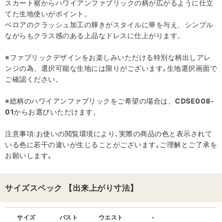
スカート裾からハワイアンファブリックの柄が広がるように仕立
てた生地使いがポイント。
ベロアのクラッシュ加工の輝きがスタイルに華を与え、シンプル
ながらもクラス感のある上品なドレスに仕上がります。
※ファブリックデザインをお楽しみいただける特別な柄出しアレ
ンジの為、選択可能な生地には限りがございます｡生地選択画面で
ご確認ください。
※総柄のハワイアンファブリックをご希望の場合は、
CDSE008-
01
からお選びいただけます。
注意事項:お使いの閲覧環境により､実際の商品の色と表示されて
いる色に若干の違いが生じることがございます｡ご理解とご了承を
お願いします｡
サイズスペック 【出来上がり寸法】
サイズ
バスト
ウエスト
-