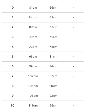
0
81cm
66cm
-
1
84cm
69cm
-
2
87cm
72cm
-
3
90cm
75cm
-
4
93cm
78cm
-
5
96cm
81cm
-
6
99cm
84cm
-
7
102cm
87cm
-
8
105cm
90cm
-
9
108cm
93cm
-
10
111cm
96cm
-