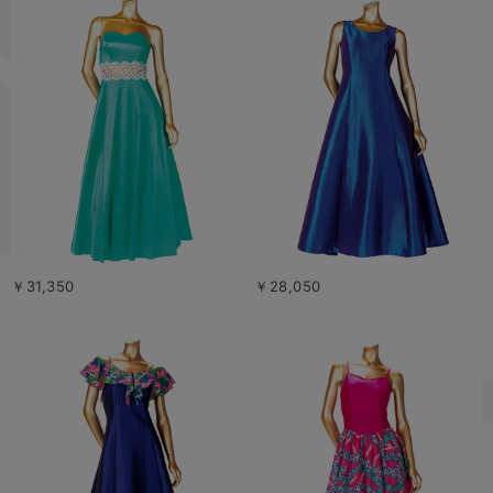
￥31,350
￥28,050