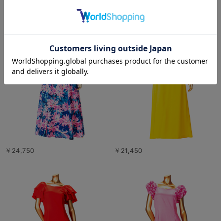
￥24,750
￥21,450