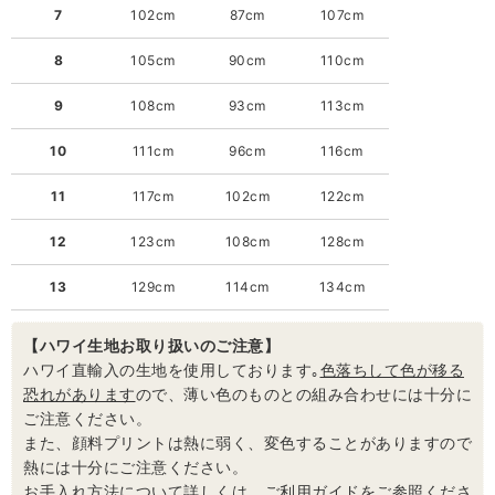
7
102cm
87cm
107cm
8
105cm
90cm
110cm
9
108cm
93cm
113cm
10
111cm
96cm
116cm
11
117cm
102cm
122cm
12
123cm
108cm
128cm
13
129cm
114cm
134cm
【ハワイ生地お取り扱いのご注意】
ハワイ直輸入の生地を使用しております｡
色落ちして色が移る
恐れがあります
ので、薄い色のものとの組み合わせには十分に
ご注意ください。
また、顔料プリントは熱に弱く、変色することがありますので
熱には十分にご注意ください。
お手入れ方法について詳しくは、ご利用ガイドをご参照くださ