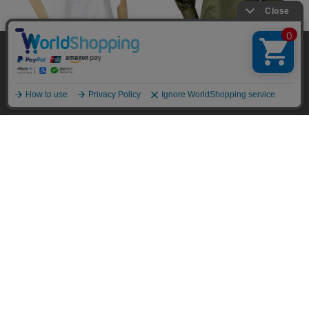
当サイトではユーザーの利便性向上やサイト改
善のためにCookieを使用しています。 詳細につ
承諾する
いては「個人情報の取り扱いについて」をご参
￥13,750
￥13,750
新作
新作
照ください。
￥10,450
￥10,450
新作
新作