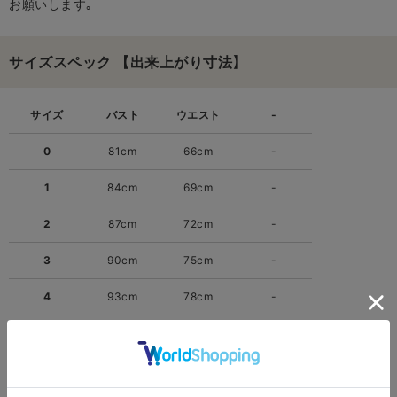
お願いします｡
サイズスペック 【出来上がり寸法】
サイズ
バスト
ウエスト
-
0
81cm
66cm
-
1
84cm
69cm
-
2
87cm
72cm
-
3
90cm
75cm
-
4
93cm
78cm
-
5
96cm
81cm
-
6
99cm
84cm
-