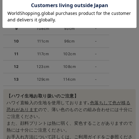
7
102cm
87cm
-
8
105cm
90cm
-
9
108cm
93cm
-
10
111cm
96cm
-
11
117cm
102cm
-
12
123cm
108cm
-
13
129cm
114cm
-
【ハワイ生地お取り扱いのご注意】
ハワイ直輸入の生地を使用しております｡
色落ちして色が移る
恐れがあります
ので、薄い色のものとの組み合わせには十分に
ご注意ください。
また、顔料プリントは熱に弱く、変色することがありますので
熱には十分にご注意ください。
お手入れ方法について詳しくは、ご利用ガイドをご参照くださ