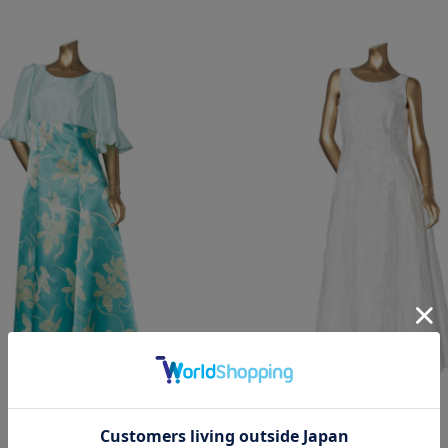
0
￥26,400