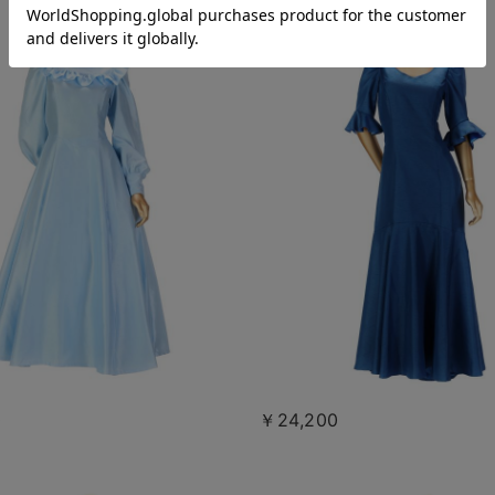
0
￥24,200