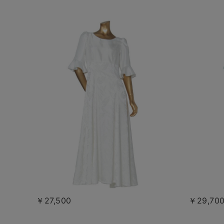
￥27,500
￥29,70