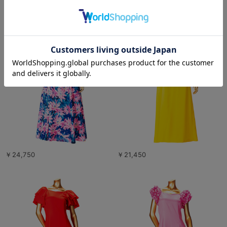
￥24,750
￥21,450