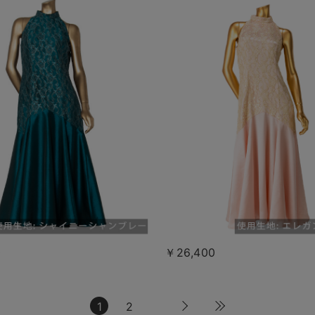
0
￥26,400
1
2