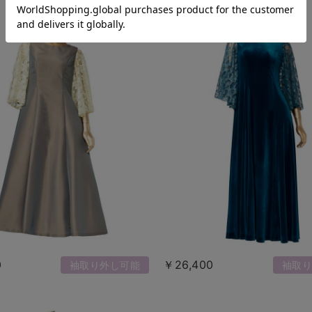
0
￥26,400
袖取り外し可能
袖取り