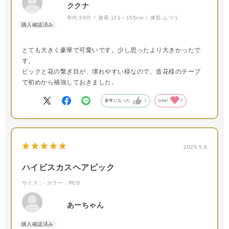
ククナ
年代:
50代
身長:
151～155cm
体型:
ふつう
とても大きく豪華で可愛いです。少し思ったより大きかったで
す。
ピックと花の繋ぎ目が、壊れやすい様なので、造花様のテープ
で初めから補強しておきました。
参考になった
1
Like!
0
2025.5.6
ハイビスカスヘアピック
サイズ：-
カラー：RED
あーちゃん