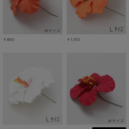
￥880
￥1,100