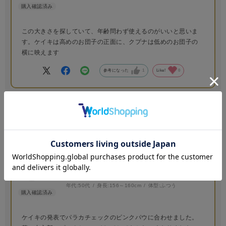
この大きさを探していて、年齢問わず使えるのがいいと思いま
す。ケイキは高めのお団子の正面に、クプナは低めのお団子の
横に映えます
参考になった
1
Like!
0
2025.10.29
ケイキチームが華やかに♪
サイズ：-
カラー：WHITE
no name
年代:
50代
身長:
156～160cm
体型:
ふつう
ケイキの発表でパラカチェックのピンクパウに合わせました。