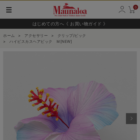
0
はじめての方へ《 お買い物ガイド 》
ホーム
>
アクセサリー
>
クリップ/ピック
>
ハイビスカスヘアピック Ｍ[NEW]