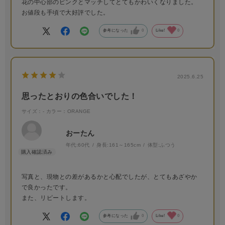
花の中心部のピンクとマッチしてとてもかわいくなりました。
お値段も手頃で大好評でした。
参考になった
0
Like!
0
2025.6.25
思ったとおりの色合いでした！
サイズ：-
カラー：ORANGE
おーたん
年代:
60代
身長:
161～165cm
体型:
ふつう
写真と、現物との差があるかと心配でしたが、とてもあざやか
で良かったです。
また、リピートします。
参考になった
0
Like!
0