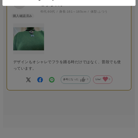
ごうちゃんママ
年代:
60代
身長:
161～165cm
体型:
ふつう
デザインもオシャレでフラを踊る時だけではなく、普段でも使
っています。
参考になった
0
Like!
0