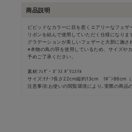
商品説明
ビビッドなカラーに目を惹くエアリーなフェザ
リボンを結んで使用していただく仕様になりま
グラデーションが美しいフェザーと大胆に施さ
※本物の鳥の羽を使用しているため、サイズや
予めご了承ください。
素材:ﾌｪｻﾞｰ ｶﾞﾗｽ ﾎﾟﾘｴｽﾃﾙ
サイズ:ﾓﾁｰﾌ長さ22cm縦約13cm ﾘﾎﾞﾝ86cm
注意事項:お使いの閲覧環境により､実際の商品