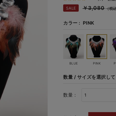
￥3,080
SALE
（税
カラー
PINK
BLUE
PINK
P
数量 / サイズを選択し
数量：