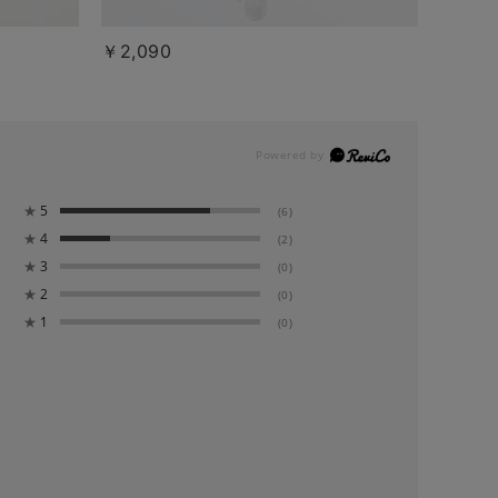
￥2,090
★
5
(6)
★
4
(2)
★
3
(0)
★
2
(0)
★
1
(0)