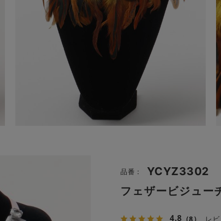
YCYZ3302
品番：
フェザービジュー
4.8
（8）
レビ