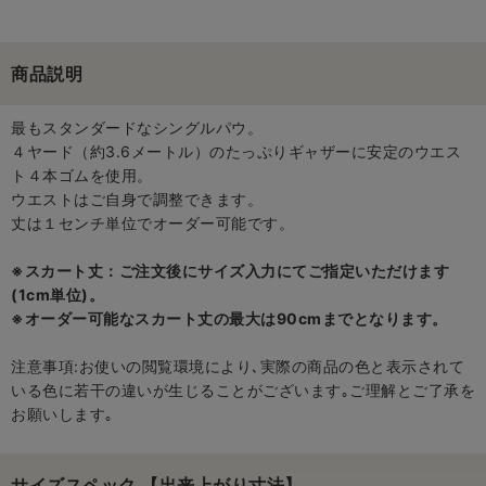
商品説明
最もスタンダードなシングルパウ。
４ヤード（約3.6メートル）のたっぷりギャザーに安定のウエス
ト４本ゴムを使用。
ウエストはご自身で調整できます。
丈は１センチ単位でオーダー可能です。
※スカート丈：ご注文後にサイズ入力にてご指定いただけます
(1cm単位)。
※オーダー可能なスカート丈の最大は90cmまでとなります。
注意事項:お使いの閲覧環境により､実際の商品の色と表示されて
いる色に若干の違いが生じることがございます｡ご理解とご了承を
お願いします｡
サイズスペック 【出来上がり寸法】