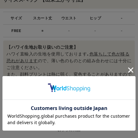
サイズ
スカート丈
ウエスト
ヒップ
-
FREE
※
-
-
-
【ハワイ生地お取り扱いのご注意】
ハワイ直輸入の生地を使用しております｡
色落ちして色が移る
恐れがあります
ので、薄い色のものとの組み合わせには十分に
ご注意ください。
また、顔料プリントは熱に弱く、変色することがありますので
熱には十分にご注意ください。
お手入れ方法について詳しくは、ご利用ガイドをご参照くださ
い。[
ご利用ガイドはこちら
]
おすすめ商品