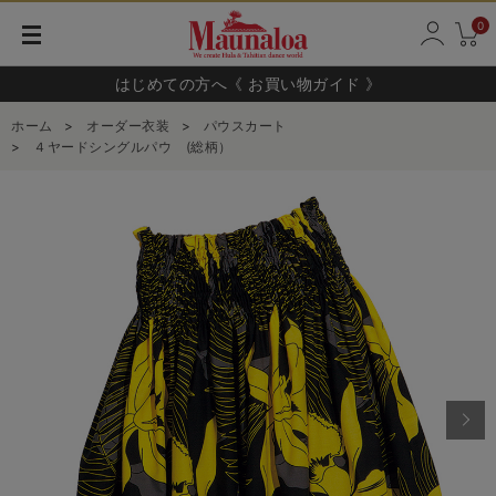
0
はじめての方へ《 お買い物ガイド 》
ホーム
>
オーダー衣装
>
パウスカート
>
４ヤードシングルパウ (総柄）