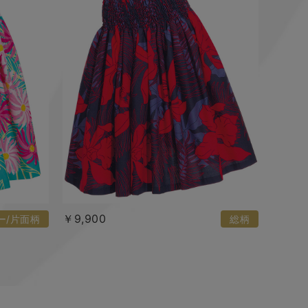
￥9,900
ー/片面柄
総柄