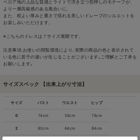
ベロア地の上品な質感とライトで浮き立つ型押しのモチーフが、
より一層高級感のある風合いに。
また、程よい厚みと重さで揺れる美しいドレープのシルエットを
お楽しみいただけます。
※こちらのドレスは７サイズ展開です。
注意事項:お使いの閲覧環境により､実際の商品の色と表示されて
いる色に若干の違いが生じることがございます｡ご理解とご了承を
お願いします｡
サイズスペック 【出来上がり寸法】
サイズ
バスト
ウエスト
ヒップ
0
74cm
58cm
78cm
2
80cm
64cm
84cm