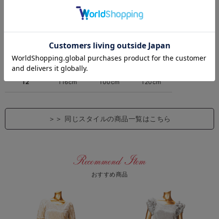
4
86cm
70cm
90cm
6
92cm
76cm
96cm
8
98cm
82cm
102cm
10
104cm
88cm
108cm
12
116cm
100cm
120cm
＞＞
同じスタイルの商品一覧はこちら
おすすめ商品