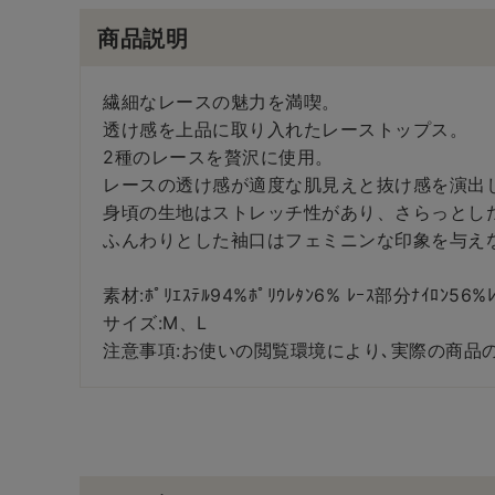
商品説明
繊細なレースの魅力を満喫。
透け感を上品に取り入れたレーストップス。
2種のレースを贅沢に使用。
レースの透け感が適度な肌見えと抜け感を演出
身頃の生地はストレッチ性があり、さらっとし
ふんわりとした袖口はフェミニンな印象を与え
素材:ﾎﾟﾘｴｽﾃﾙ94%ﾎﾟﾘｳﾚﾀﾝ6% ﾚｰｽ部分ﾅｲﾛﾝ56%ﾚ
サイズ:M、L
注意事項:お使いの閲覧環境により､実際の商品