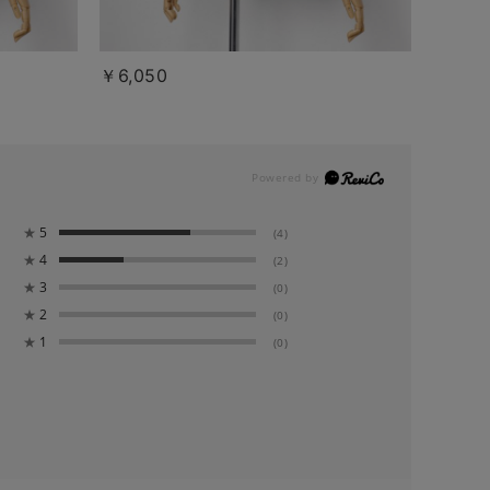
￥6,050
★
5
(4)
★
4
(2)
★
3
(0)
★
2
(0)
★
1
(0)