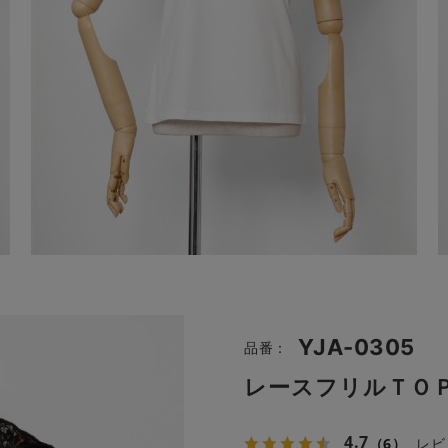
YJA-0305
品番：
レースフリルＴＯ
4.7
（6）
レビ