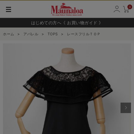
0
はじめての方へ《 お買い物ガイド 》
ホーム
>
アパレル
>
TOPS
>
レースフリルＴＯＰ