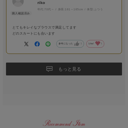
riko
年代:
70代～
身長:
161～165cm
体型:
ふつう
とてもキレイなブラウスで満足してます
どのスカートにも合います
参考になった
1
Like!
1
もっと見る