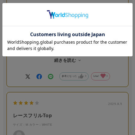
90210
年代:
50代
身長:
151～155cm
体型:
小柄
商品はSサイズがない為、少し大きかったのですが、肩をつまめ
ば問題なくきれいに着用出来ます。かわいらしく、チームのメ
ンバーも欲しい♪と人気でした。大雨で配達が遅れ、問い合わせ
をさせて頂いた際にも丁寧にご対応頂き、安心感がありまし
続きを読む
た。ネット購入ですと、心配な面もありますが大変良かったで
す。
参考になった
3
Like!
0
2025.8.5
レースフリルTop
サイズ：M
カラー：WHITE