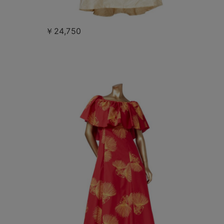
￥24,750