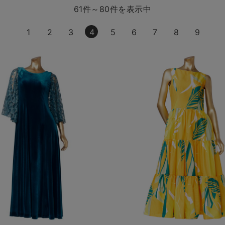
61件～80件を表示中
1
2
3
4
5
6
7
8
9