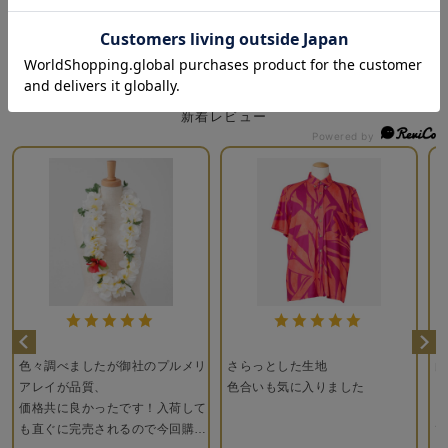
新着レビュー
色々調べましたが御社のプルメリ
さらっとした生地
白
アレイが品質、
色合いも気に入りました
し
価格共に良かったです！入荷して
い
も直ぐに完売されるので今回購入
て