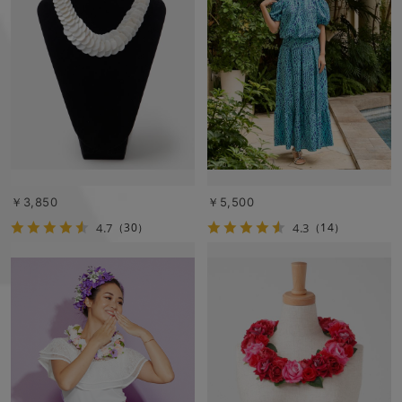
￥3,850
￥5,500
4.7
4.3
（30）
（14）