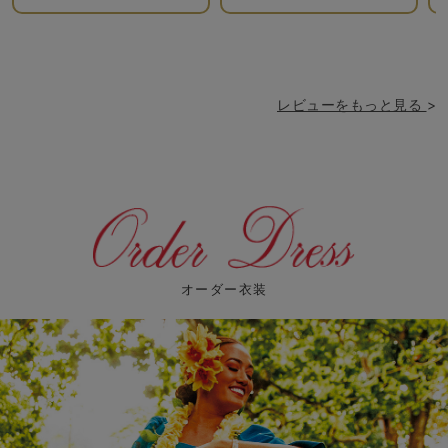
出来て良かったです。
分
身
は
レビューをもっと見る
>
オーダー衣装