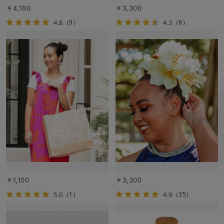
￥4,180
￥3,300
4.8
4.3
（9）
（6）
￥1,100
￥3,300
5.0
4.9
（1）
（35）