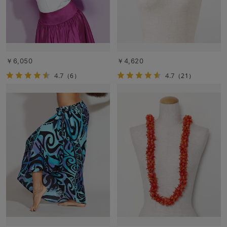
￥6,050
￥4,620
4.7
4.7
（6）
（21）