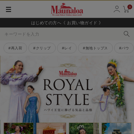
0
はじめての方へ《 お買い物ガイド 》
キーワードを入力
#再入荷
#クリップ
#レイ
#無地トップス
#パウ