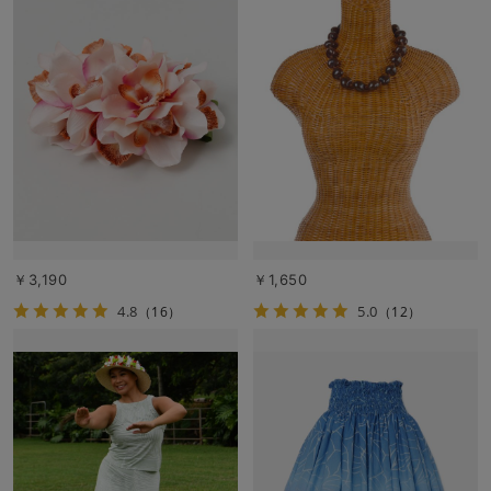
￥3,190
￥1,650
4.8
5.0
（16）
（12）