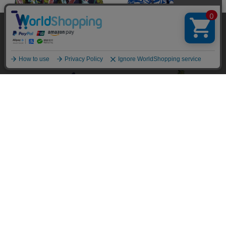
当サイトではユーザーの利便性向上やサイト改
善のためにCookieを使用しています。 詳細につ
￥15,400
￥16,500
承諾する
いては「個人情報の取り扱いについて」をご参
照ください。
￥15,950
￥15,950