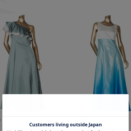
0
￥27,500