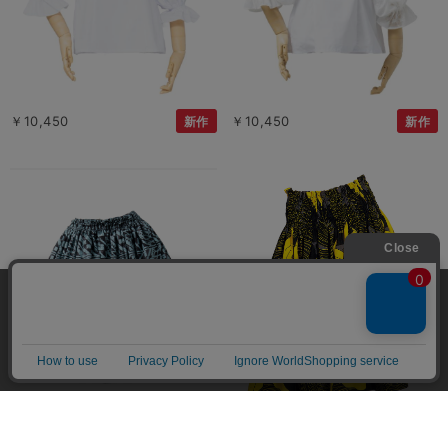
￥10,450
￥10,450
新作
新作
当サイトではユーザーの利便性向上やサイト改
善のためにCookieを使用しています。 詳細につ
承諾する
いては「個人情報の取り扱いについて」をご参
照ください。
￥9,900
総柄
￥10,450