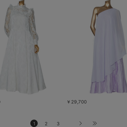
0
￥29,700
1
2
3