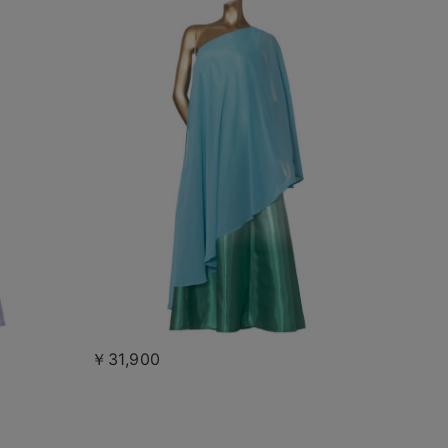
￥31,900