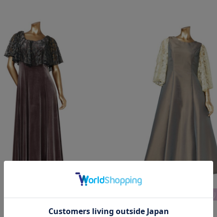
0
￥25,300
ケープ取り外し可能
袖取り