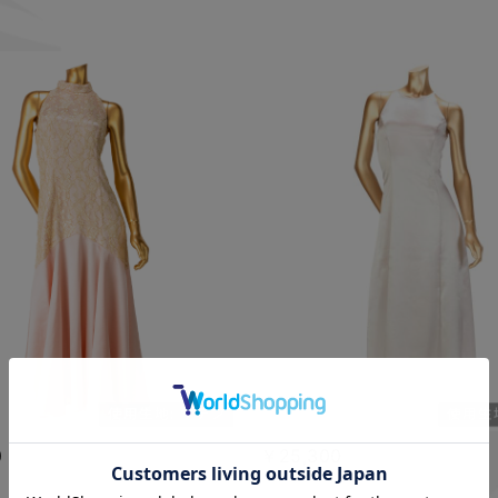
0
￥25,300