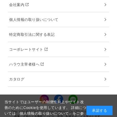
会社案内
個人情報の取り扱いについて
特定商取引法に関する表記
コーポレートサイト
ハラウ主宰者様へ
カタログ
当サイトではユーザーの利便性向上やサイト改
善のためにCookieを使用しています。 詳細につ
承諾する
Copyright:©2000-2020 Amina Collection Co.,LTD all rights reserved.
いては「個人情報の取り扱いについて」をご参
画像、文章などを無断でコピー、使用、転載することを禁止します。