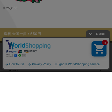
￥25,850
送料 全国一律：550円
11,000円（税込）以上お買上げで送料無料
当サイトではユーザーの利便性向上やサイト改
善のためにCookieを使用しています。 詳細につ
ご利用ガイド
承諾する
いては「個人情報の取り扱いについて」をご参
照ください。
Q＆A
ECサイト説明動画
パスワード再設定