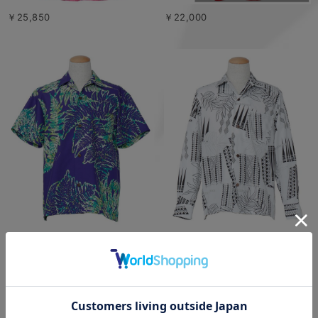
￥25,850
￥22,000
￥15,950
￥17,050