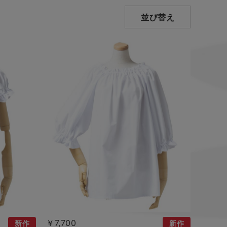
並び替え
￥7,700
新作
新作