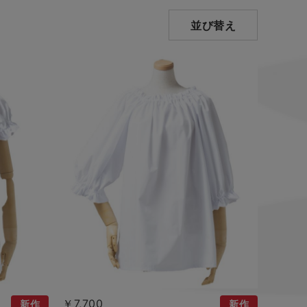
並び替え
￥7,700
新作
新作