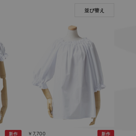
並び替え
￥7,700
新作
新作