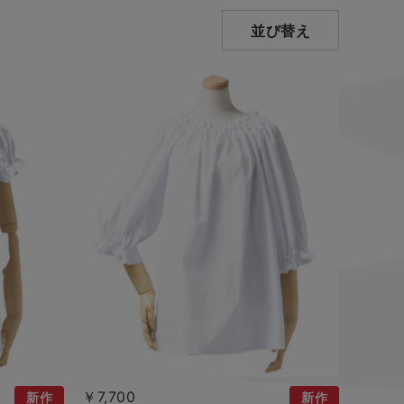
並び替え
￥7,700
新作
新作