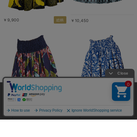
￥9,900
総柄
￥10,450
当サイトではユーザーの利便性向上やサイト改
善のためにCookieを使用しています。 詳細につ
承諾する
いては「個人情報の取り扱いについて」をご参
照ください。
￥15,400
￥16,500