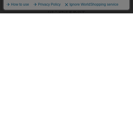
照ください。
1件～64件を表示中
1
2
送料 全国一律：550円
11,000円（税込）以上お買上げで送料無料
ご利用ガイド
Q＆A
ECサイト説明動画
パスワード再設定