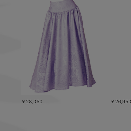
￥28,050
￥26,95