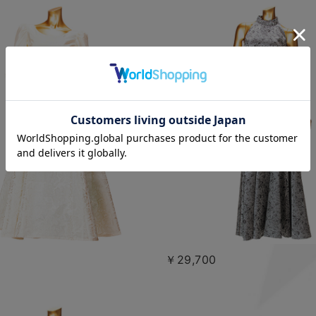
0
￥29,700