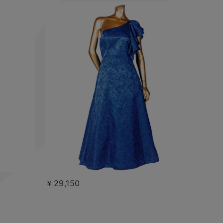
￥29,150